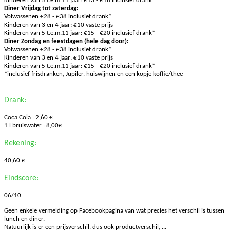
Kinderen van 5 t.e.m.11 jaar: €13 - €18 inclusief drank*
Diner Vrijdag tot zaterdag:
Volwassenen €28 - €38 inclusief drank*
Kinderen van 3 en 4 jaar: €10 vaste prijs
Kinderen van 5 t.e.m.11 jaar: €15 - €20 inclusief drank*
Diner Zondag en feestdagen (hele dag door):
Volwassenen €28 - €38 inclusief drank*
Kinderen van 3 en 4 jaar: €10 vaste prijs
Kinderen van 5 t.e.m.11 jaar: €15 - €20 inclusief drank*
*inclusief frisdranken, Jupiler, huiswijnen en een kopje koffie/thee
Drank:
Coca Cola : 2,60 €
1 l bruiswater : 8,00€
Rekening:
40,60 €
Eindscore:
06/10
Geen enkele vermelding op Facebookpagina van wat precies het verschil is tussen
lunch en diner.
Natuurlijk is er een prijsverschil, dus ook productverschil, ...