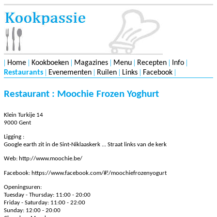
|
|
|
|
|
|
|
Home
Kookboeken
Magazines
Menu
Recepten
Info
|
|
|
|
|
Restaurants
Evenementen
Ruilen
Links
Facebook
Restaurant : Moochie Frozen Yoghurt
Klein Turkije 14
9000 Gent
Ligging :
Google earth zit in de Sint-Niklaaskerk ... Straat links van de kerk
Web:
http://www.moochie.be/
Facebook:
https://www.facebook.com/#!/moochiefrozenyogurt
Openingsuren:
Tuesday - Thursday: 11:00 - 20:00
Friday - Saturday: 11:00 - 22:00
Sunday: 12:00 - 20:00