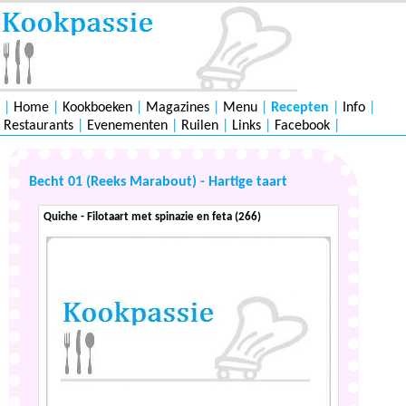
|
Home
|
Kookboeken
|
Magazines
|
Menu
|
Recepten
|
Info
|
Restaurants
|
Evenementen
|
Ruilen
|
Links
|
Facebook
|
Becht 01 (Reeks Marabout) - Hartige taart
Quiche - Filotaart met spinazie en feta (266)