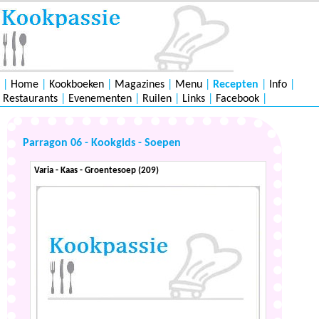
|
Home
|
Kookboeken
|
Magazines
|
Menu
|
Recepten
|
Info
|
Restaurants
|
Evenementen
|
Ruilen
|
Links
|
Facebook
|
Parragon 06 - Kookgids - Soepen
Varia - Kaas - Groentesoep (209)