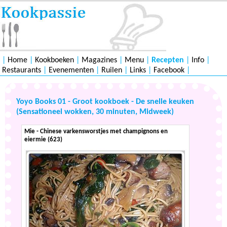
|
Home
|
Kookboeken
|
Magazines
|
Menu
|
Recepten
|
Info
|
Restaurants
|
Evenementen
|
Ruilen
|
Links
|
Facebook
|
Yoyo Books 01 - Groot kookboek - De snelle keuken
(Sensationeel wokken, 30 minuten, Midweek)
Mie - Chinese varkensworstjes met champignons en
eiermie (623)