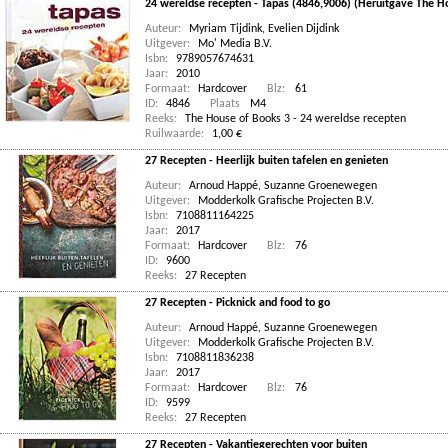
24 wereldse recepten - Tapas (4846,9006) (Heruitgave The H
Auteur:
Myriam Tijdink
,
Evelien Dijdink
Uitgever:
Mo' Media B.V.
Isbn:
9789057674631
Jaar:
2010
Formaat:
Hardcover
Blz:
61
ID:
4846
Plaats
M4
Reeks:
The House of Books 3 - 24 wereldse recepten
Ruilwaarde:
1,00 €
27 Recepten - Heerlijk buiten tafelen en genieten
Auteur:
Arnoud Happé
,
Suzanne Groenewegen
Uitgever:
Modderkolk Grafische Projecten B.V.
Isbn:
7108811164225
Jaar:
2017
Formaat:
Hardcover
Blz:
76
ID:
9600
Reeks:
27 Recepten
27 Recepten - Picknick and food to go
Auteur:
Arnoud Happé
,
Suzanne Groenewegen
Uitgever:
Modderkolk Grafische Projecten B.V.
Isbn:
7108811836238
Jaar:
2017
Formaat:
Hardcover
Blz:
76
ID:
9599
Reeks:
27 Recepten
27 Recepten - Vakantiegerechten voor buiten