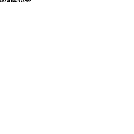
oude of Books eerder)