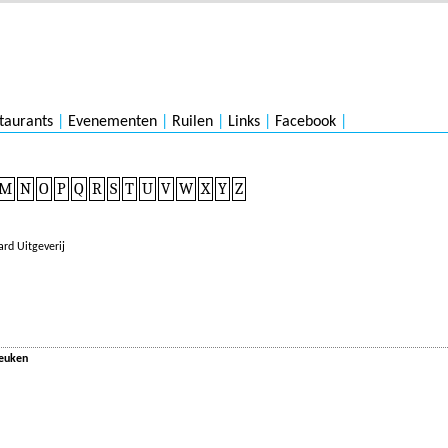
taurants
|
Evenementen
|
Ruilen
|
Links
|
Facebook
|
M
N
O
P
Q
R
S
T
U
V
W
X
Y
Z
rd Uitgeverij
keuken