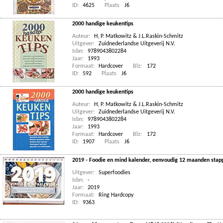
ID:
4625
Plaats
J6
2000 handige keukentips
Auteur:
H
,
P. Matkowitz & J.L.Raskin-Schmitz
Uitgever:
Zuidnederlandse Uitgeverij N.V.
Isbn:
9789043802284
Jaar:
1993
Formaat:
Hardcover
Blz:
172
ID:
592
Plaats
J6
2000 handige keukentips
Auteur:
H
,
P. Matkowitz & J.L.Raskin-Schmitz
Uitgever:
Zuidnederlandse Uitgeverij N.V.
Isbn:
9789043802284
Jaar:
1993
Formaat:
Hardcover
Blz:
172
ID:
1907
Plaats
J6
2019 - Foodie en mind kalender, eenvoudig 12 maanden stapp
Uitgever:
Superfoodies
Isbn:
-
Jaar:
2019
Formaat:
Ring Hardcopy
ID:
9363