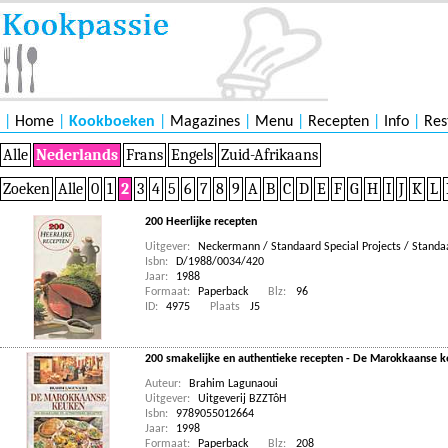
|
Home
|
Kookboeken
|
Magazines
|
Menu
|
Recepten
|
Info
|
Res
Alle
Nederlands
Frans
Engels
Zuid-Afrikaans
Zoeken
Alle
0
1
2
3
4
5
6
7
8
9
A
B
C
D
E
F
G
H
I
J
K
L
200 Heerlijke recepten
Uitgever:
Neckermann / Standaard Special Projects / Standaa
Isbn:
D/1988/0034/420
Jaar:
1988
Formaat:
Paperback
Blz:
96
ID:
4975
Plaats
J5
200 smakelijke en authentieke recepten - De Marokkaanse 
Auteur:
Brahim Lagunaoui
Uitgever:
Uitgeverij BZZTôH
Isbn:
9789055012664
Jaar:
1998
Formaat:
Paperback
Blz:
208