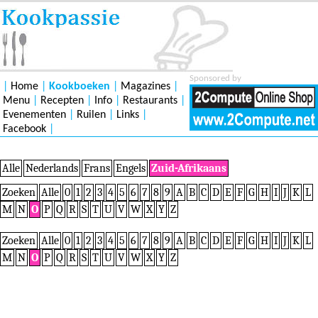
Sponsored by
|
Home
|
Kookboeken
|
Magazines
|
Menu
|
Recepten
|
Info
|
Restaurants
|
Evenementen
|
Ruilen
|
Links
|
Facebook
|
Alle
Nederlands
Frans
Engels
Zuid-Afrikaans
Zoeken
Alle
0
1
2
3
4
5
6
7
8
9
A
B
C
D
E
F
G
H
I
J
K
L
M
N
O
P
Q
R
S
T
U
V
W
X
Y
Z
Zoeken
Alle
0
1
2
3
4
5
6
7
8
9
A
B
C
D
E
F
G
H
I
J
K
L
M
N
O
P
Q
R
S
T
U
V
W
X
Y
Z