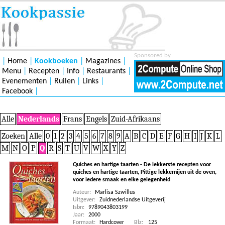
Sponsored by
|
Home
|
Kookboeken
|
Magazines
|
Menu
|
Recepten
|
Info
|
Restaurants
|
Evenementen
|
Ruilen
|
Links
|
Facebook
|
Alle
Nederlands
Frans
Engels
Zuid-Afrikaans
Zoeken
Alle
0
1
2
3
4
5
6
7
8
9
A
B
C
D
E
F
G
H
I
J
K
L
M
N
O
P
Q
R
S
T
U
V
W
X
Y
Z
Quiches en hartige taarten - De lekkerste recepten voor
quiches en hartige taarten, Pittige lekkernijen uit de oven,
voor iedere smaak en elke gelegenheid
Auteur:
Marlisa Szwillus
Uitgever:
Zuidnederlandse Uitgeverij
Isbn:
9789043803199
Jaar:
2000
Formaat:
Hardcover
Blz:
125