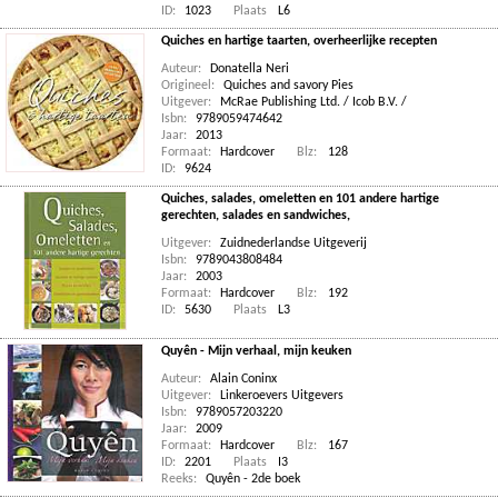
ID:
1023
Plaats
L6
Quiches en hartige taarten, overheerlijke recepten
Auteur:
Donatella Neri
Origineel:
Quiches and savory Pies
Uitgever:
McRae Publishing Ltd. / Icob B.V. /
Isbn:
9789059474642
Jaar:
2013
Formaat:
Hardcover
Blz:
128
ID:
9624
Quiches, salades, omeletten en 101 andere hartige
gerechten, salades en sandwiches,
Uitgever:
Zuidnederlandse Uitgeverij
Isbn:
9789043808484
Jaar:
2003
Formaat:
Hardcover
Blz:
192
ID:
5630
Plaats
L3
Quyên - Mijn verhaal, mijn keuken
Auteur:
Alain Coninx
Uitgever:
Linkeroevers Uitgevers
Isbn:
9789057203220
Jaar:
2009
Formaat:
Hardcover
Blz:
167
ID:
2201
Plaats
I3
Reeks:
Quyên - 2de boek