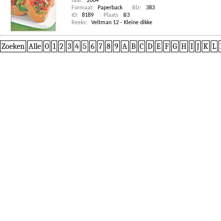
Jaar:
2004
Formaat:
Paperback
Blz:
383
ID:
8189
Plaats
B3
Reeks:
Veltman 12 - Kleine dikke
Zoeken
Alle
0
1
2
3
4
5
6
7
8
9
A
B
C
D
E
F
G
H
I
J
K
L