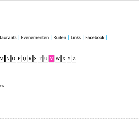
taurants
|
Evenementen
|
Ruilen
|
Links
|
Facebook
|
M
N
O
P
Q
R
S
T
U
V
W
X
Y
Z
ons