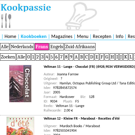
|
Home
|
Kookboeken
|
Magazines
|
Menu
|
Recepten
|
Info
|
Res
Alle
Nederlands
Frans
Engels
Zuid-Afrikaans
Zoeken
Alle
0
1
2
3
4
5
6
7
8
9
A
B
C
D
E
F
G
H
I
J
K
L
Veltman 11 - Lange - Chocolat (FR) (6926,9034 VERWIJDERD)
Auteur:
Joanna Farrow
Origineel:
?
Uitgever:
Hamlyn, Octopus Publishing Group Ltd / Tana Editi
Isbn:
9782845672574
Jaar:
2005
Formaat:
Hardcover
Blz:
128
ID:
9034
Plaats
F5
Reeks:
Veltman 11 - Lange
Ruilwaarde:
2,00 €
Veltman 12 - Kleine FR - Marabout - Recettes d'été
Uitgever:
Murdoch Books / Marabout
Isbn:
9782501041904