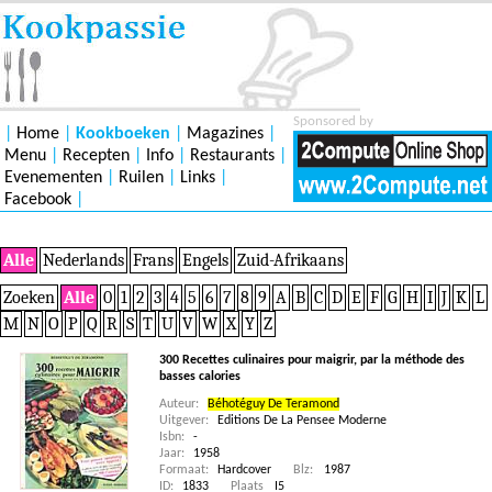
Sponsored by
|
Home
|
Kookboeken
|
Magazines
|
Menu
|
Recepten
|
Info
|
Restaurants
|
Evenementen
|
Ruilen
|
Links
|
Facebook
|
Alle
Nederlands
Frans
Engels
Zuid-Afrikaans
Zoeken
Alle
0
1
2
3
4
5
6
7
8
9
A
B
C
D
E
F
G
H
I
J
K
L
M
N
O
P
Q
R
S
T
U
V
W
X
Y
Z
300 Recettes culinaires pour maigrir, par la méthode des
basses calories
Auteur:
Béhotéguy De Teramond
Uitgever:
Editions De La Pensee Moderne
Isbn:
-
Jaar:
1958
Formaat:
Hardcover
Blz:
1987
ID:
1833
Plaats
I5