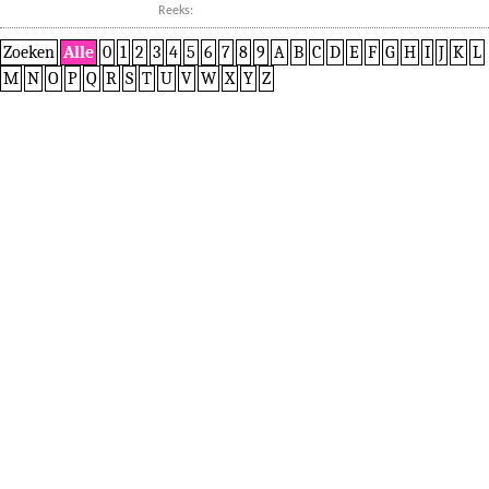
Reeks:
Zoeken
Alle
0
1
2
3
4
5
6
7
8
9
A
B
C
D
E
F
G
H
I
J
K
L
M
N
O
P
Q
R
S
T
U
V
W
X
Y
Z