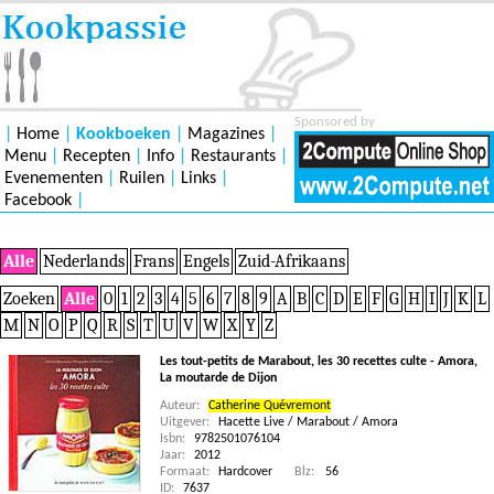
Sponsored by
|
Home
|
Kookboeken
|
Magazines
|
Menu
|
Recepten
|
Info
|
Restaurants
|
Evenementen
|
Ruilen
|
Links
|
Facebook
|
Alle
Nederlands
Frans
Engels
Zuid-Afrikaans
Zoeken
Alle
0
1
2
3
4
5
6
7
8
9
A
B
C
D
E
F
G
H
I
J
K
L
M
N
O
P
Q
R
S
T
U
V
W
X
Y
Z
Les tout-petits de Marabout, les 30 recettes culte - Amora,
La moutarde de Dijon
Auteur:
Catherine Quévremont
Uitgever:
Hacette Live / Marabout / Amora
Isbn:
9782501076104
Jaar:
2012
Formaat:
Hardcover
Blz:
56
ID:
7637