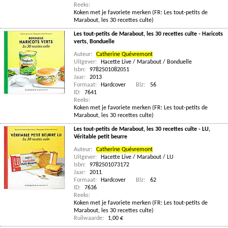
Reeks:
Koken met je favoriete merken (FR: Les tout-petits de
Marabout, les 30 recettes culte)
Les tout-petits de Marabout, les 30 recettes culte - Haricots
verts, Bonduelle
Auteur:
Catherine Quévremont
Uitgever:
Hacette Live / Marabout / Bonduelle
Isbn:
9782501082051
Jaar:
2013
Formaat:
Hardcover
Blz:
56
ID:
7641
Reeks:
Koken met je favoriete merken (FR: Les tout-petits de
Marabout, les 30 recettes culte)
Les tout-petits de Marabout, les 30 recettes culte - LU,
Véritable petit beurre
Auteur:
Catherine Quévremont
Uitgever:
Hacette Live / Marabout / LU
Isbn:
9782501073172
Jaar:
2011
Formaat:
Hardcover
Blz:
62
ID:
7636
Reeks:
Koken met je favoriete merken (FR: Les tout-petits de
Marabout, les 30 recettes culte)
Ruilwaarde:
1,00 €