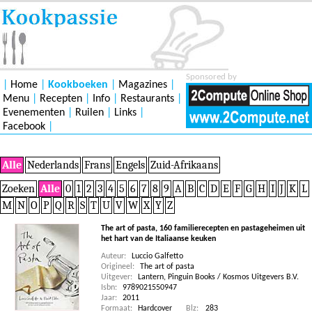
Sponsored by
|
Home
|
Kookboeken
|
Magazines
|
Menu
|
Recepten
|
Info
|
Restaurants
|
Evenementen
|
Ruilen
|
Links
|
Facebook
|
Alle
Nederlands
Frans
Engels
Zuid-Afrikaans
Zoeken
Alle
0
1
2
3
4
5
6
7
8
9
A
B
C
D
E
F
G
H
I
J
K
L
M
N
O
P
Q
R
S
T
U
V
W
X
Y
Z
The art of pasta, 160 familierecepten en pastageheimen uit
het hart van de Italiaanse keuken
Auteur:
Luccio Galfetto
Origineel:
The art of pasta
Uitgever:
Lantern, Pinguin Books / Kosmos Uitgevers B.V.
Isbn:
9789021550947
Jaar:
2011
Formaat:
Hardcover
Blz:
283