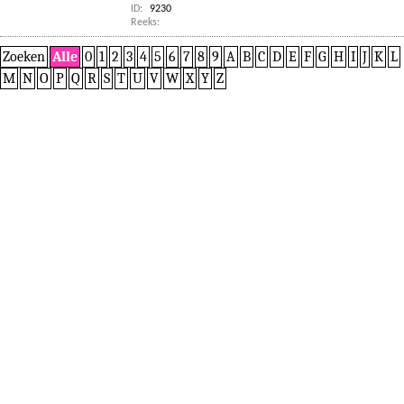
ID:
9230
Reeks:
Zoeken
Alle
0
1
2
3
4
5
6
7
8
9
A
B
C
D
E
F
G
H
I
J
K
L
M
N
O
P
Q
R
S
T
U
V
W
X
Y
Z