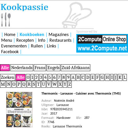
Sponsored by
|
Home
|
Kookboeken
|
Magazines
|
Menu
|
Recepten
|
Info
|
Restaurants
|
Evenementen
|
Ruilen
|
Links
|
Facebook
|
Alle
Nederlands
Frans
Engels
Zuid-Afrikaans
Zoeken
Alle
0
1
2
3
4
5
6
7
8
9
A
B
C
D
E
F
G
H
I
J
K
L
M
N
O
P
Q
R
S
T
U
V
W
X
Y
Z
Thermomix - Larousse - Cuisiner avec Thermomix (TM5)
Auteur:
Noëmie André
Uitgever:
Larousse
Isbn:
9782035945211
Jaar:
2017
Formaat:
Hardcover
Blz:
287
ID:
7746
Reeks:
Larousse Thermomix