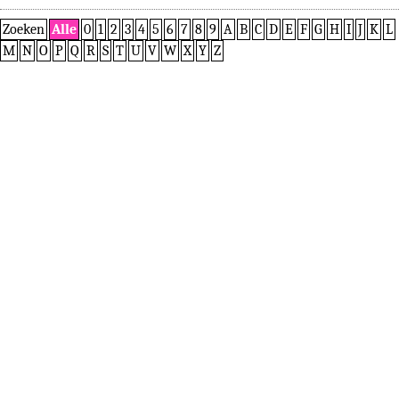
Zoeken
Alle
0
1
2
3
4
5
6
7
8
9
A
B
C
D
E
F
G
H
I
J
K
L
M
N
O
P
Q
R
S
T
U
V
W
X
Y
Z