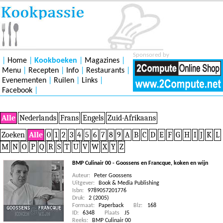
Sponsored by
|
Home
|
Kookboeken
|
Magazines
|
Menu
|
Recepten
|
Info
|
Restaurants
|
Evenementen
|
Ruilen
|
Links
|
Facebook
|
Alle
Nederlands
Frans
Engels
Zuid-Afrikaans
Zoeken
Alle
0
1
2
3
4
5
6
7
8
9
A
B
C
D
E
F
G
H
I
J
K
L
M
N
O
P
Q
R
S
T
U
V
W
X
Y
Z
BMP Culinair 00 - Goossens en Francque, koken en wijn
Auteur:
Peter Goossens
Uitgever:
Book & Media Publishing
Isbn:
9789057201776
Druk:
2 (2005)
Formaat:
Paperback
Blz:
168
ID:
6348
Plaats
J5
Reeks:
BMP Culinair 00