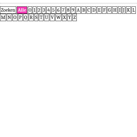
Zoeken
Alle
0
1
2
3
4
5
6
7
8
9
A
B
C
D
E
F
G
H
I
J
K
L
M
N
O
P
Q
R
S
T
U
V
W
X
Y
Z