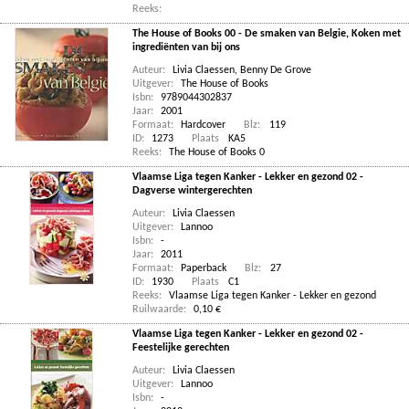
Reeks:
The House of Books 00 - De smaken van Belgie, Koken met
ingrediënten van bij ons
Auteur:
Livia Claessen
,
Benny De Grove
Uitgever:
The House of Books
Isbn:
9789044302837
Jaar:
2001
Formaat:
Hardcover
Blz:
119
ID:
1273
Plaats
KA5
Reeks:
The House of Books 0
Vlaamse Liga tegen Kanker - Lekker en gezond 02 -
Dagverse wintergerechten
Auteur:
Livia Claessen
Uitgever:
Lannoo
Isbn:
-
Jaar:
2011
Formaat:
Paperback
Blz:
27
ID:
1930
Plaats
C1
Reeks:
Vlaamse Liga tegen Kanker - Lekker en gezond
Ruilwaarde:
0,10 €
Vlaamse Liga tegen Kanker - Lekker en gezond 02 -
Feestelijke gerechten
Auteur:
Livia Claessen
Uitgever:
Lannoo
Isbn:
-