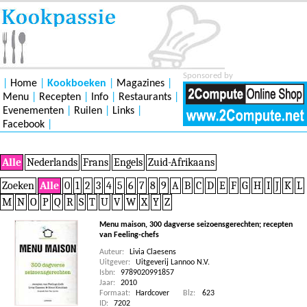
Sponsored by
|
Home
|
Kookboeken
|
Magazines
|
Menu
|
Recepten
|
Info
|
Restaurants
|
Evenementen
|
Ruilen
|
Links
|
Facebook
|
Alle
Nederlands
Frans
Engels
Zuid-Afrikaans
Zoeken
Alle
0
1
2
3
4
5
6
7
8
9
A
B
C
D
E
F
G
H
I
J
K
L
M
N
O
P
Q
R
S
T
U
V
W
X
Y
Z
Menu maison, 300 dagverse seizoensgerechten; recepten
van Feeling-chefs
Auteur:
Livia Claesens
Uitgever:
Uitgeverij Lannoo N.V.
Isbn:
9789020991857
Jaar:
2010
Formaat:
Hardcover
Blz:
623
ID:
7202