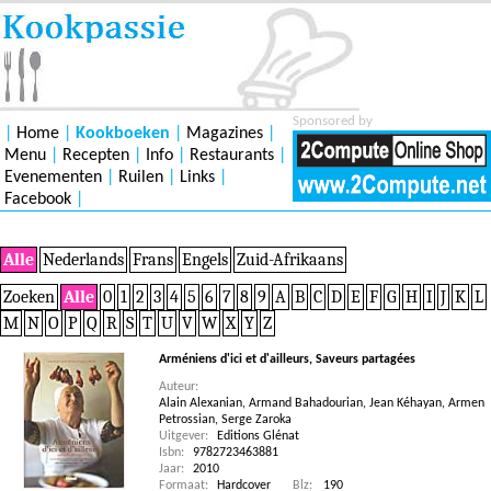
Sponsored by
|
Home
|
Kookboeken
|
Magazines
|
Menu
|
Recepten
|
Info
|
Restaurants
|
Evenementen
|
Ruilen
|
Links
|
Facebook
|
Alle
Nederlands
Frans
Engels
Zuid-Afrikaans
Zoeken
Alle
0
1
2
3
4
5
6
7
8
9
A
B
C
D
E
F
G
H
I
J
K
L
M
N
O
P
Q
R
S
T
U
V
W
X
Y
Z
Arméniens d'ici et d'ailleurs, Saveurs partagées
Auteur:
Alain Alexanian
,
Armand Bahadourian
,
Jean Kéhayan
,
Armen
Petrossian
,
Serge Zaroka
Uitgever:
Editions Glénat
Isbn:
9782723463881
Jaar:
2010
Formaat:
Hardcover
Blz:
190