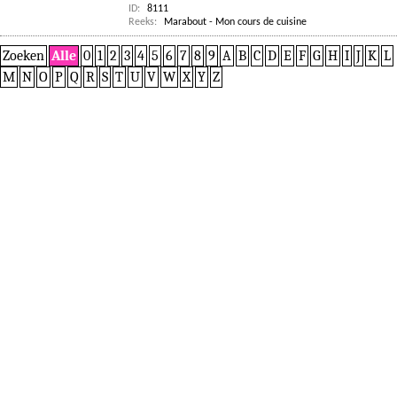
ID:
8111
Reeks:
Marabout - Mon cours de cuisine
Zoeken
Alle
0
1
2
3
4
5
6
7
8
9
A
B
C
D
E
F
G
H
I
J
K
L
M
N
O
P
Q
R
S
T
U
V
W
X
Y
Z