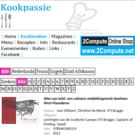
Sponsored by
|
Home
|
Kookboeken
|
Magazines
|
Menu
|
Recepten
|
Info
|
Restaurants
|
Evenementen
|
Ruilen
|
Links
|
Facebook
|
Alle
Nederlands
Frans
Engels
Zuid-Afrikaans
Zoeken
Alle
0
1
2
3
4
5
6
7
8
9
A
B
C
D
E
F
G
H
I
J
K
L
M
N
O
P
Q
R
S
T
U
V
W
X
Y
Z
Allen aan tafel, een culinaire ontdekkingstocht doorheen
West-Vlaanderen
Auteur:
Lien Willaert
,
Christine De Klerck
,
VTI Brugge
Uitgever:
Leerlingen van de Grafische Campus VTI Brugge, Captains of
Printing, Sepeli
Isbn:
9789461900159
Jaar:
2012