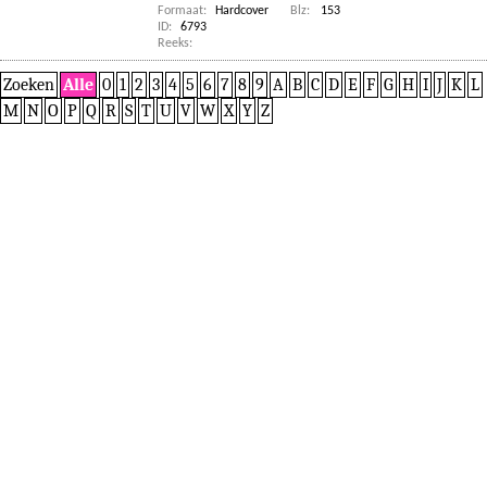
Formaat:
Hardcover
Blz:
153
ID:
6793
Reeks:
Zoeken
Alle
0
1
2
3
4
5
6
7
8
9
A
B
C
D
E
F
G
H
I
J
K
L
M
N
O
P
Q
R
S
T
U
V
W
X
Y
Z