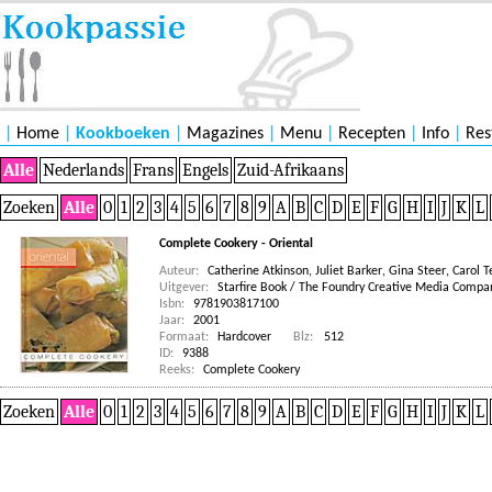
|
Home
|
Kookboeken
|
Magazines
|
Menu
|
Recepten
|
Info
|
Res
Alle
Nederlands
Frans
Engels
Zuid-Afrikaans
Zoeken
Alle
0
1
2
3
4
5
6
7
8
9
A
B
C
D
E
F
G
H
I
J
K
L
Complete Cookery - Oriental
Auteur:
Catherine Atkinson
,
Juliet Barker
,
Gina Steer
,
Carol 
Uitgever:
Starfire Book / The Foundry Creative Media Compa
Isbn:
9781903817100
Jaar:
2001
Formaat:
Hardcover
Blz:
512
ID:
9388
Reeks:
Complete Cookery
Zoeken
Alle
0
1
2
3
4
5
6
7
8
9
A
B
C
D
E
F
G
H
I
J
K
L