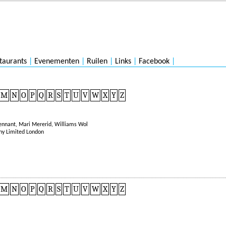
taurants
|
Evenementen
|
Ruilen
|
Links
|
Facebook
|
M
N
O
P
Q
R
S
T
U
V
W
X
Y
Z
Tennant
,
Mari Mererid
,
Williams Wol
ny Limited London
M
N
O
P
Q
R
S
T
U
V
W
X
Y
Z