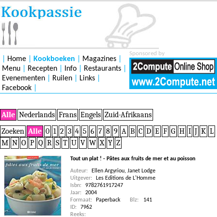
Sponsored by
|
Home
|
Kookboeken
|
Magazines
|
Menu
|
Recepten
|
Info
|
Restaurants
|
Evenementen
|
Ruilen
|
Links
|
Facebook
|
Alle
Nederlands
Frans
Engels
Zuid-Afrikaans
Zoeken
Alle
0
1
2
3
4
5
6
7
8
9
A
B
C
D
E
F
G
H
I
J
K
L
M
N
O
P
Q
R
S
T
U
V
W
X
Y
Z
Tout un plat ! - Pâtes aux fruits de mer et au poisson
Auteur:
Ellen Argyriou
,
Janet Lodge
Uitgever:
Les Editions de L'Homme
Isbn:
9782761917247
Jaar:
2004
Formaat:
Paperback
Blz:
141
ID:
7962
Reeks: