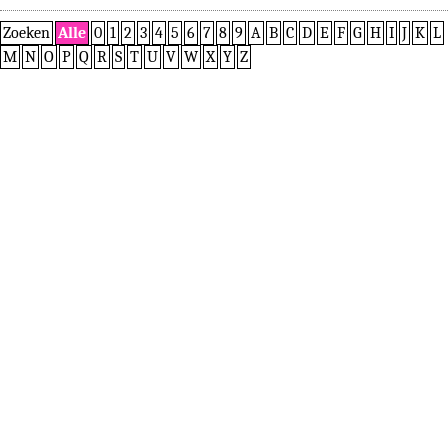
Zoeken
Alle
0
1
2
3
4
5
6
7
8
9
A
B
C
D
E
F
G
H
I
J
K
L
M
N
O
P
Q
R
S
T
U
V
W
X
Y
Z