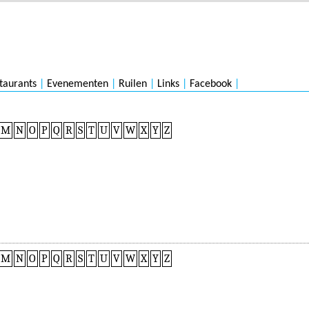
taurants
|
Evenementen
|
Ruilen
|
Links
|
Facebook
|
M
N
O
P
Q
R
S
T
U
V
W
X
Y
Z
M
N
O
P
Q
R
S
T
U
V
W
X
Y
Z