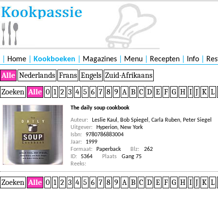
|
Home
|
Kookboeken
|
Magazines
|
Menu
|
Recepten
|
Info
|
Res
Alle
Nederlands
Frans
Engels
Zuid-Afrikaans
Zoeken
Alle
0
1
2
3
4
5
6
7
8
9
A
B
C
D
E
F
G
H
I
J
K
L
The daily soup cookbook
Auteur:
Leslie Kaul
,
Bob Spiegel
,
Carla Ruben
,
Peter Siegel
Uitgever:
Hyperion, New York
Isbn:
9780786883004
Jaar:
1999
Formaat:
Paperback
Blz:
262
ID:
5364
Plaats
Gang 75
Reeks:
Zoeken
Alle
0
1
2
3
4
5
6
7
8
9
A
B
C
D
E
F
G
H
I
J
K
L