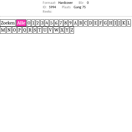
Formaat:
Hardcover
Blz:
0
ID:
5994
Plaats
Gang 75
Reeks:
Zoeken
Alle
0
1
2
3
4
5
6
7
8
9
A
B
C
D
E
F
G
H
I
J
K
L
M
N
O
P
Q
R
S
T
U
V
W
X
Y
Z