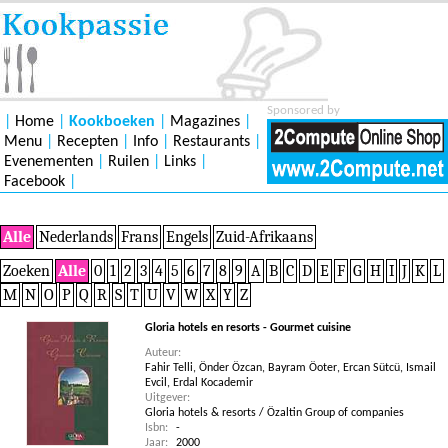
Sponsored by
|
Home
|
Kookboeken
|
Magazines
|
Menu
|
Recepten
|
Info
|
Restaurants
|
Evenementen
|
Ruilen
|
Links
|
Facebook
|
Alle
Nederlands
Frans
Engels
Zuid-Afrikaans
Zoeken
Alle
0
1
2
3
4
5
6
7
8
9
A
B
C
D
E
F
G
H
I
J
K
L
M
N
O
P
Q
R
S
T
U
V
W
X
Y
Z
Gloria hotels en resorts - Gourmet cuisine
Auteur:
Fahir Telli
,
Önder Özcan
,
Bayram Öoter
,
Ercan Sütcü
,
Ismail
Evcil
,
Erdal Kocademir
Uitgever:
Gloria hotels & resorts / Özaltin Group of companies
Isbn:
-
Jaar:
2000