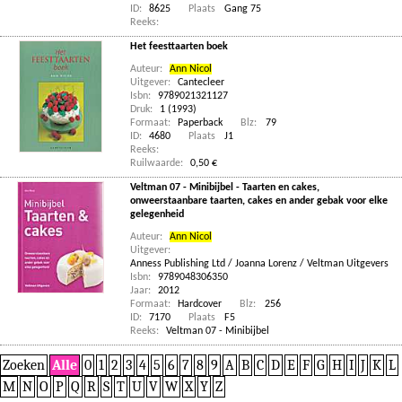
ID:
8625
Plaats
Gang 75
Reeks:
Het feesttaarten boek
Auteur:
Ann Nicol
Uitgever:
Cantecleer
Isbn:
9789021321127
Druk:
1 (1993)
Formaat:
Paperback
Blz:
79
ID:
4680
Plaats
J1
Reeks:
Ruilwaarde:
0,50 €
Veltman 07 - Minibijbel - Taarten en cakes,
onweerstaanbare taarten, cakes en ander gebak voor elke
gelegenheid
Auteur:
Ann Nicol
Uitgever:
Anness Publishing Ltd / Joanna Lorenz / Veltman Uitgevers
Isbn:
9789048306350
Jaar:
2012
Formaat:
Hardcover
Blz:
256
ID:
7170
Plaats
F5
Reeks:
Veltman 07 - Minibijbel
Zoeken
Alle
0
1
2
3
4
5
6
7
8
9
A
B
C
D
E
F
G
H
I
J
K
L
M
N
O
P
Q
R
S
T
U
V
W
X
Y
Z