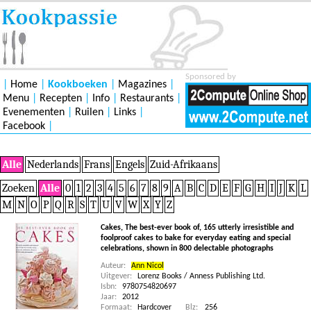
Sponsored by
|
Home
|
Kookboeken
|
Magazines
|
Menu
|
Recepten
|
Info
|
Restaurants
|
Evenementen
|
Ruilen
|
Links
|
Facebook
|
Alle
Nederlands
Frans
Engels
Zuid-Afrikaans
Zoeken
Alle
0
1
2
3
4
5
6
7
8
9
A
B
C
D
E
F
G
H
I
J
K
L
M
N
O
P
Q
R
S
T
U
V
W
X
Y
Z
Cakes, The best-ever book of, 165 utterly irresistible and
foolproof cakes to bake for everyday eating and special
celebrations, shown in 800 delectable photographs
Auteur:
Ann Nicol
Uitgever:
Lorenz Books / Anness Publishing Ltd.
Isbn:
9780754820697
Jaar:
2012
Formaat:
Hardcover
Blz:
256