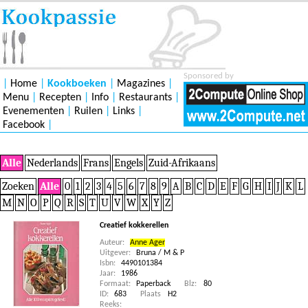
Sponsored by
|
Home
|
Kookboeken
|
Magazines
|
Menu
|
Recepten
|
Info
|
Restaurants
|
Evenementen
|
Ruilen
|
Links
|
Facebook
|
Alle
Nederlands
Frans
Engels
Zuid-Afrikaans
Zoeken
Alle
0
1
2
3
4
5
6
7
8
9
A
B
C
D
E
F
G
H
I
J
K
L
M
N
O
P
Q
R
S
T
U
V
W
X
Y
Z
Creatief kokkerellen
Auteur:
Anne Ager
Uitgever:
Bruna / M & P
Isbn:
4490101384
Jaar:
1986
Formaat:
Paperback
Blz:
80
ID:
683
Plaats
H2
Reeks: