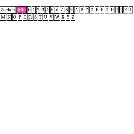
Zoeken
Alle
0
1
2
3
4
5
6
7
8
9
A
B
C
D
E
F
G
H
I
J
K
L
M
N
O
P
Q
R
S
T
U
V
W
X
Y
Z