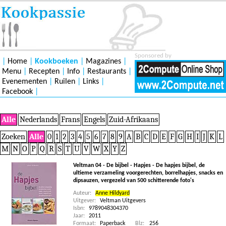
Sponsored by
|
Home
|
Kookboeken
|
Magazines
|
Menu
|
Recepten
|
Info
|
Restaurants
|
Evenementen
|
Ruilen
|
Links
|
Facebook
|
Alle
Nederlands
Frans
Engels
Zuid-Afrikaans
Zoeken
Alle
0
1
2
3
4
5
6
7
8
9
A
B
C
D
E
F
G
H
I
J
K
L
M
N
O
P
Q
R
S
T
U
V
W
X
Y
Z
Veltman 04 - De bijbel - Hapjes - De hapjes bijbel, de
ultieme verzameling voorgerechten, borrelhapjes, snacks en
dipsauzen, vergezeld van 500 schitterende foto's
Auteur:
Anne Hildyard
Uitgever:
Veltman Uitgevers
Isbn:
9789048304370
Jaar:
2011
Formaat:
Paperback
Blz:
256