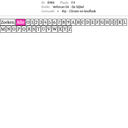
ID:
6964
Plaats
F4
Reeks:
Veltman 04 - De bijbel
Gemaakt:
Kip - Citroen en knoflook
Zoeken
Alle
0
1
2
3
4
5
6
7
8
9
A
B
C
D
E
F
G
H
I
J
K
L
M
N
O
P
Q
R
S
T
U
V
W
X
Y
Z