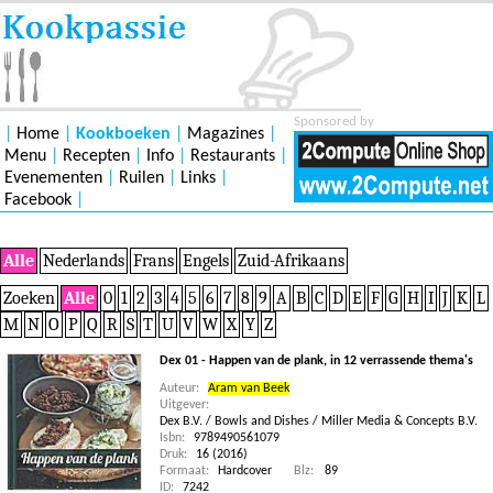
Sponsored by
|
Home
|
Kookboeken
|
Magazines
|
Menu
|
Recepten
|
Info
|
Restaurants
|
Evenementen
|
Ruilen
|
Links
|
Facebook
|
Alle
Nederlands
Frans
Engels
Zuid-Afrikaans
Zoeken
Alle
0
1
2
3
4
5
6
7
8
9
A
B
C
D
E
F
G
H
I
J
K
L
M
N
O
P
Q
R
S
T
U
V
W
X
Y
Z
Dex 01 - Happen van de plank, in 12 verrassende thema's
Auteur:
Aram van Beek
Uitgever:
Dex B.V. / Bowls and Dishes / Miller Media & Concepts B.V.
Isbn:
9789490561079
Druk:
16 (2016)
Formaat:
Hardcover
Blz:
89
ID:
7242