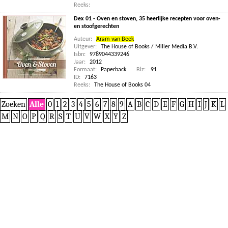
Reeks:
Dex 01 - Oven en stoven, 35 heerlijke recepten voor oven-
en stoofgerechten
Auteur:
Aram van Beek
Uitgever:
The House of Books / Miller Media B.V.
Isbn:
9789044339246
Jaar:
2012
Formaat:
Paperback
Blz:
91
ID:
7163
Reeks:
The House of Books 04
Zoeken
Alle
0
1
2
3
4
5
6
7
8
9
A
B
C
D
E
F
G
H
I
J
K
L
M
N
O
P
Q
R
S
T
U
V
W
X
Y
Z