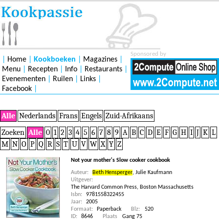
Sponsored by
|
Home
|
Kookboeken
|
Magazines
|
Menu
|
Recepten
|
Info
|
Restaurants
|
Evenementen
|
Ruilen
|
Links
|
Facebook
|
Alle
Nederlands
Frans
Engels
Zuid-Afrikaans
Zoeken
Alle
0
1
2
3
4
5
6
7
8
9
A
B
C
D
E
F
G
H
I
J
K
L
M
N
O
P
Q
R
S
T
U
V
W
X
Y
Z
Not your mother's Slow cooker cookbook
Auteur:
Beth Hensperger
,
Julie Kaufmann
Uitgever:
The Harvard Common Press, Boston Massachusetts
Isbn:
9781558322455
Jaar:
2005
Formaat:
Paperback
Blz:
520
ID:
8646
Plaats
Gang 75