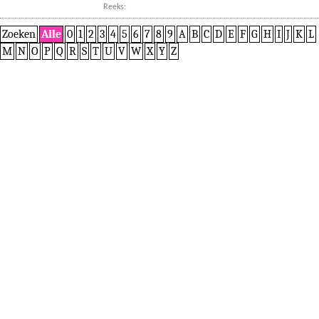
Reeks:
Zoeken
Alle
0
1
2
3
4
5
6
7
8
9
A
B
C
D
E
F
G
H
I
J
K
L
M
N
O
P
Q
R
S
T
U
V
W
X
Y
Z