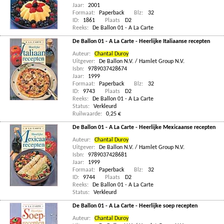
Jaar:
2001
Formaat:
Paperback
Blz:
32
ID:
1861
Plaats
D2
Reeks:
De Ballon 01 - A La Carte
De Ballon 01 - A La Carte - Heerlijke Italiaanse recepten
Auteur:
Chantal Duroy
Uitgever:
De Ballon N.V. / Hamlet Group N.V.
Isbn:
9789037428674
Jaar:
1999
Formaat:
Paperback
Blz:
32
ID:
9743
Plaats
D2
Reeks:
De Ballon 01 - A La Carte
Status:
Verkleurd
Ruilwaarde:
0,25 €
De Ballon 01 - A La Carte - Heerlijke Mexicaanse recepten
Auteur:
Chantal Duroy
Uitgever:
De Ballon N.V. / Hamlet Group N.V.
Isbn:
9789037428681
Jaar:
1999
Formaat:
Paperback
Blz:
32
ID:
9744
Plaats
D2
Reeks:
De Ballon 01 - A La Carte
Status:
Verkleurd
De Ballon 01 - A La Carte - Heerlijke soep recepten
Auteur:
Chantal Duroy