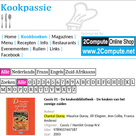
Sponsored by
|
Home
|
Kookboeken
|
Magazines
|
Menu
|
Recepten
|
Info
|
Restaurants
|
Evenementen
|
Ruilen
|
Links
|
Facebook
|
Alle
Nederlands
Frans
Engels
Zuid-Afrikaans
Zoeken
Alle
0
1
2
3
4
5
6
7
8
9
A
B
C
D
E
F
G
H
I
J
K
L
M
N
O
P
Q
R
S
T
U
V
W
X
Y
Z
Cassis 01 - De keukenbibliotheek - De keuken van het
zonnige zuiden
Auteur:
Chantal Duroy
,
Maurice Duroy
,
Jill Elegeer
,
Ann Colby
,
Franco
Ambrosi
Uitgever:
Cassis / Hamlet Group N.V.
Isbn:
9789037447187
Jaar:
2003