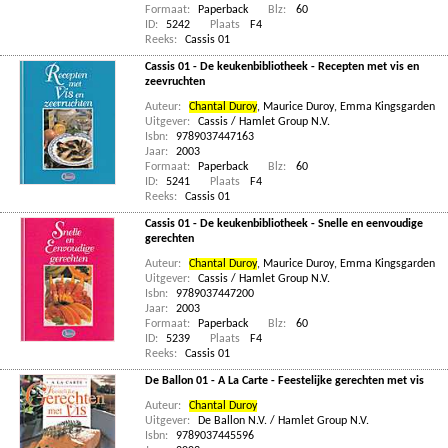
Formaat:
Paperback
Blz:
60
ID:
5242
Plaats
F4
Reeks:
Cassis 01
Cassis 01 - De keukenbibliotheek - Recepten met vis en
zeevruchten
Auteur:
Chantal Duroy
,
Maurice Duroy
,
Emma Kingsgarden
Uitgever:
Cassis / Hamlet Group N.V.
Isbn:
9789037447163
Jaar:
2003
Formaat:
Paperback
Blz:
60
ID:
5241
Plaats
F4
Reeks:
Cassis 01
Cassis 01 - De keukenbibliotheek - Snelle en eenvoudige
gerechten
Auteur:
Chantal Duroy
,
Maurice Duroy
,
Emma Kingsgarden
Uitgever:
Cassis / Hamlet Group N.V.
Isbn:
9789037447200
Jaar:
2003
Formaat:
Paperback
Blz:
60
ID:
5239
Plaats
F4
Reeks:
Cassis 01
De Ballon 01 - A La Carte - Feestelijke gerechten met vis
Auteur:
Chantal Duroy
Uitgever:
De Ballon N.V. / Hamlet Group N.V.
Isbn:
9789037445596