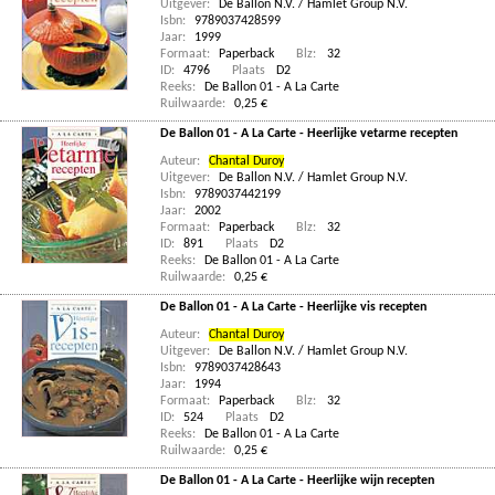
Uitgever:
De Ballon N.V. / Hamlet Group N.V.
Isbn:
9789037428599
Jaar:
1999
Formaat:
Paperback
Blz:
32
ID:
4796
Plaats
D2
Reeks:
De Ballon 01 - A La Carte
Ruilwaarde:
0,25 €
De Ballon 01 - A La Carte - Heerlijke vetarme recepten
Auteur:
Chantal Duroy
Uitgever:
De Ballon N.V. / Hamlet Group N.V.
Isbn:
9789037442199
Jaar:
2002
Formaat:
Paperback
Blz:
32
ID:
891
Plaats
D2
Reeks:
De Ballon 01 - A La Carte
Ruilwaarde:
0,25 €
De Ballon 01 - A La Carte - Heerlijke vis recepten
Auteur:
Chantal Duroy
Uitgever:
De Ballon N.V. / Hamlet Group N.V.
Isbn:
9789037428643
Jaar:
1994
Formaat:
Paperback
Blz:
32
ID:
524
Plaats
D2
Reeks:
De Ballon 01 - A La Carte
Ruilwaarde:
0,25 €
De Ballon 01 - A La Carte - Heerlijke wijn recepten