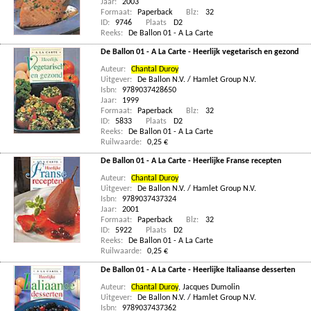
Jaar:
2003
Formaat:
Paperback
Blz:
32
ID:
9746
Plaats
D2
Reeks:
De Ballon 01 - A La Carte
De Ballon 01 - A La Carte - Heerlijk vegetarisch en gezond
Auteur:
Chantal Duroy
Uitgever:
De Ballon N.V. / Hamlet Group N.V.
Isbn:
9789037428650
Jaar:
1999
Formaat:
Paperback
Blz:
32
ID:
5833
Plaats
D2
Reeks:
De Ballon 01 - A La Carte
Ruilwaarde:
0,25 €
De Ballon 01 - A La Carte - Heerlijke Franse recepten
Auteur:
Chantal Duroy
Uitgever:
De Ballon N.V. / Hamlet Group N.V.
Isbn:
9789037437324
Jaar:
2001
Formaat:
Paperback
Blz:
32
ID:
5922
Plaats
D2
Reeks:
De Ballon 01 - A La Carte
Ruilwaarde:
0,25 €
De Ballon 01 - A La Carte - Heerlijke Italiaanse desserten
Auteur:
Chantal Duroy
,
Jacques Dumolin
Uitgever:
De Ballon N.V. / Hamlet Group N.V.
Isbn:
9789037437362