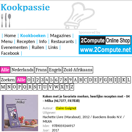
Sponsored by
|
Home
|
Kookboeken
|
Magazines
|
Menu
|
Recepten
|
Info
|
Restaurants
|
Evenementen
|
Ruilen
|
Links
|
Facebook
|
Alle
Nederlands
Frans
Engels
Zuid-Afrikaans
Zoeken
Alle
0
1
2
3
4
5
6
7
8
9
A
B
C
D
E
F
G
H
I
J
K
L
M
N
O
P
Q
R
S
T
U
V
W
X
Y
Z
Koken met je favoriete merken, heerlijke recepten met - 04
- Milka (NL7377, FR7838)
Auteur:
Claire Guignot
Uitgever:
Hachette Livre (Marabout), 2012 / Baeckens Books N.V. /
MILKA
Isbn:
9789059244917
Jaar:
2017