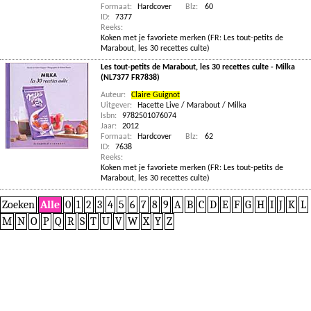
Formaat:
Hardcover
Blz:
60
ID:
7377
Reeks:
Koken met je favoriete merken (FR: Les tout-petits de
Marabout, les 30 recettes culte)
Les tout-petits de Marabout, les 30 recettes culte - Milka
(NL7377 FR7838)
Auteur:
Claire Guignot
Uitgever:
Hacette Live / Marabout / Milka
Isbn:
9782501076074
Jaar:
2012
Formaat:
Hardcover
Blz:
62
ID:
7638
Reeks:
Koken met je favoriete merken (FR: Les tout-petits de
Marabout, les 30 recettes culte)
Zoeken
Alle
0
1
2
3
4
5
6
7
8
9
A
B
C
D
E
F
G
H
I
J
K
L
M
N
O
P
Q
R
S
T
U
V
W
X
Y
Z