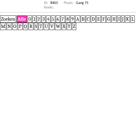
ID:
8403
Plaats
Gang 75
Reeks:
Zoeken
Alle
0
1
2
3
4
5
6
7
8
9
A
B
C
D
E
F
G
H
I
J
K
L
M
N
O
P
Q
R
S
T
U
V
W
X
Y
Z