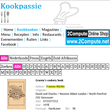
Sponsored by
|
Home
|
Kookboeken
|
Magazines
|
Menu
|
Recepten
|
Info
|
Restaurants
|
Evenementen
|
Ruilen
|
Links
|
Facebook
|
Alle
Nederlands
Frans
Engels
Zuid-Afrikaans
Zoeken
Alle
0
1
2
3
4
5
6
7
8
9
A
B
C
D
E
F
G
H
I
J
K
L
M
N
O
P
Q
R
S
T
U
V
W
X
Y
Z
Granny's cookery book
Auteur:
Frances Kitchin
Uitgever:
David and Charles / Newton Abbot London / North Pomfret
(Vt) Vancouver
Isbn:
0715377213
Jaar:
1978
Formaat:
Hardcover
Blz:
96