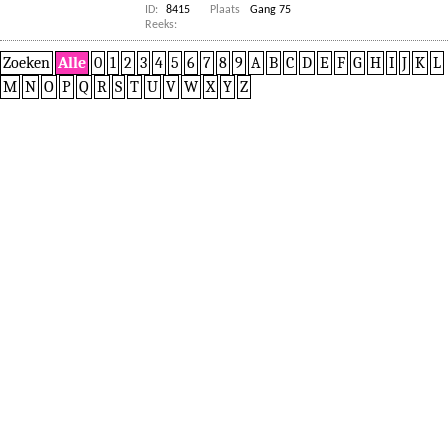
ID:
8415
Plaats
Gang 75
Reeks:
Zoeken
Alle
0
1
2
3
4
5
6
7
8
9
A
B
C
D
E
F
G
H
I
J
K
L
M
N
O
P
Q
R
S
T
U
V
W
X
Y
Z