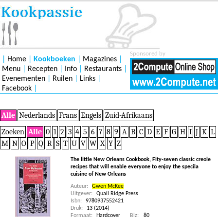
Sponsored by
|
Home
|
Kookboeken
|
Magazines
|
Menu
|
Recepten
|
Info
|
Restaurants
|
Evenementen
|
Ruilen
|
Links
|
Facebook
|
Alle
Nederlands
Frans
Engels
Zuid-Afrikaans
Zoeken
Alle
0
1
2
3
4
5
6
7
8
9
A
B
C
D
E
F
G
H
I
J
K
L
M
N
O
P
Q
R
S
T
U
V
W
X
Y
Z
The little New Orleans Cookbook, Fity-seven classic creole
recipes that will enable everyone to enjoy the specila
cuisine of New Orleans
Auteur:
Gwen McKee
Uitgever:
Quail Ridge Press
Isbn:
9780937552421
Druk:
13 (2014)
Formaat:
Hardcover
Blz:
80