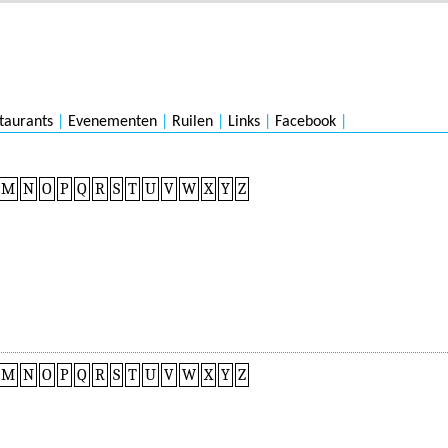
taurants
|
Evenementen
|
Ruilen
|
Links
|
Facebook
|
M
N
O
P
Q
R
S
T
U
V
W
X
Y
Z
M
N
O
P
Q
R
S
T
U
V
W
X
Y
Z