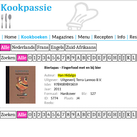
|
Home
|
Kookboeken
|
Magazines
|
Menu
|
Recepten
|
Info
|
Res
Alle
Nederlands
Frans
Engels
Zuid-Afrikaans
Zoeken
Alle
0
1
2
3
4
5
6
7
8
9
A
B
C
D
E
F
G
H
I
J
K
L
Biertapas - Fingerfood met en bij bier
Auteur:
Han Hidalgo
Uitgever:
Uitgeverij Terra Lannoo B.V.
Isbn:
9789089893659
Jaar:
2011
Formaat:
Hardcover
Blz:
127
ID:
5774
Plaats
J4
Reeks:
Zoeken
Alle
0
1
2
3
4
5
6
7
8
9
A
B
C
D
E
F
G
H
I
J
K
L