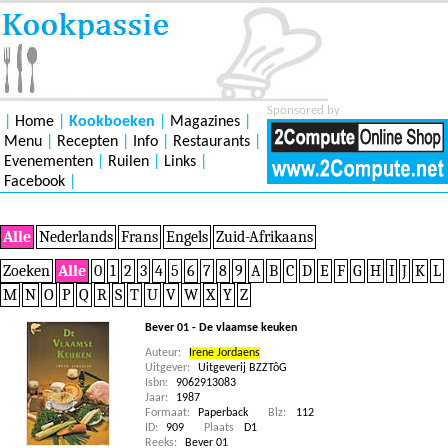
Sponsored by
|
Home
|
Kookboeken
|
Magazines
|
Menu
|
Recepten
|
Info
|
Restaurants
|
Evenementen
|
Ruilen
|
Links
|
Facebook
|
Alle
Nederlands
Frans
Engels
Zuid-Afrikaans
Zoeken
Alle
0
1
2
3
4
5
6
7
8
9
A
B
C
D
E
F
G
H
I
J
K
L
M
N
O
P
Q
R
S
T
U
V
W
X
Y
Z
Bever 01 - De vlaamse keuken
Auteur:
Irene Jordaens
Uitgever:
Uitgeverij BZZTôG
Isbn:
9062913083
Jaar:
1987
Formaat:
Paperback
Blz:
112
ID:
909
Plaats
D1
Reeks:
Bever 01