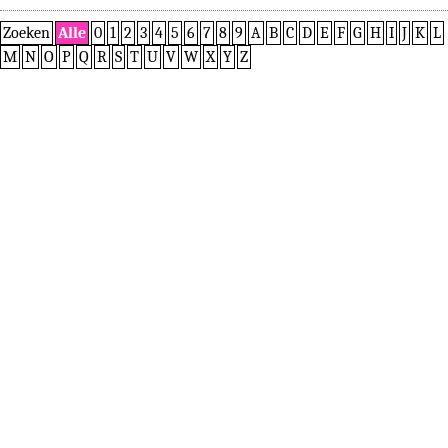
Zoeken
Alle
0
1
2
3
4
5
6
7
8
9
A
B
C
D
E
F
G
H
I
J
K
L
M
N
O
P
Q
R
S
T
U
V
W
X
Y
Z