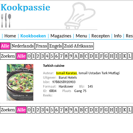
|
Home
|
Kookboeken
|
Magazines
|
Menu
|
Recepten
|
Info
|
Res
Alle
Nederlands
Frans
Engels
Zuid-Afrikaans
Zoeken
Alle
0
1
2
3
4
5
6
7
8
9
A
B
C
D
E
F
G
H
I
J
K
L
Turkish cuisine
Auteur:
Ismail Karatas
,
Ismail Ustadan Turk Mutfagi
Uitgever:
Barut Hotels
Isbn:
9786058920903
Formaat:
Hardcover
Blz:
145
ID:
6804
Plaats
Gang 75
Reeks:
Zoeken
Alle
0
1
2
3
4
5
6
7
8
9
A
B
C
D
E
F
G
H
I
J
K
L