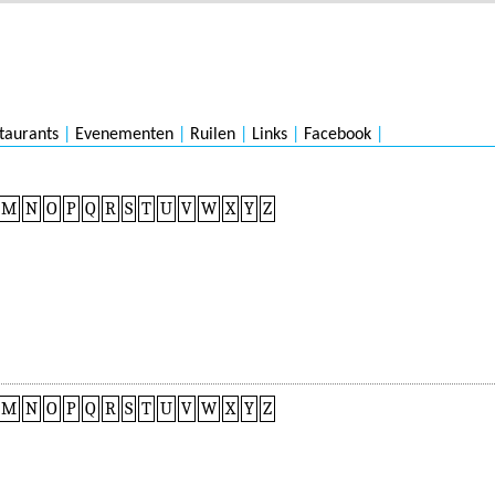
taurants
|
Evenementen
|
Ruilen
|
Links
|
Facebook
|
M
N
O
P
Q
R
S
T
U
V
W
X
Y
Z
M
N
O
P
Q
R
S
T
U
V
W
X
Y
Z