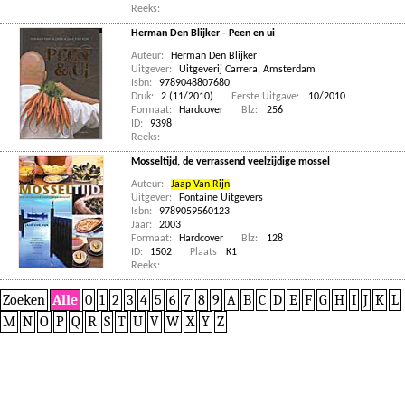
Reeks:
Herman Den Blijker - Peen en ui
Auteur:
Herman Den Blijker
Uitgever:
Uitgeverij Carrera, Amsterdam
Isbn:
9789048807680
Druk:
2 (11/2010)
Eerste Uitgave:
10/2010
Formaat:
Hardcover
Blz:
256
ID:
9398
Reeks:
Mosseltijd, de verrassend veelzijdige mossel
Auteur:
Jaap Van Rijn
Uitgever:
Fontaine Uitgevers
Isbn:
9789059560123
Jaar:
2003
Formaat:
Hardcover
Blz:
128
ID:
1502
Plaats
K1
Reeks:
Zoeken
Alle
0
1
2
3
4
5
6
7
8
9
A
B
C
D
E
F
G
H
I
J
K
L
M
N
O
P
Q
R
S
T
U
V
W
X
Y
Z