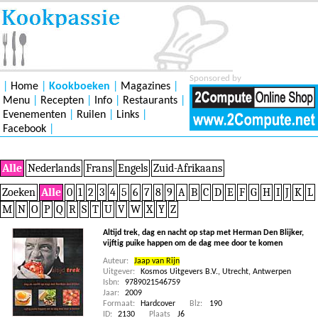
Sponsored by
|
Home
|
Kookboeken
|
Magazines
|
Menu
|
Recepten
|
Info
|
Restaurants
|
Evenementen
|
Ruilen
|
Links
|
Facebook
|
Alle
Nederlands
Frans
Engels
Zuid-Afrikaans
Zoeken
Alle
0
1
2
3
4
5
6
7
8
9
A
B
C
D
E
F
G
H
I
J
K
L
M
N
O
P
Q
R
S
T
U
V
W
X
Y
Z
Altijd trek, dag en nacht op stap met Herman Den Blijker,
vijftig puike happen om de dag mee door te komen
Auteur:
Jaap van Rijn
Uitgever:
Kosmos Uitgevers B.V., Utrecht, Antwerpen
Isbn:
9789021546759
Jaar:
2009
Formaat:
Hardcover
Blz:
190
ID:
2130
Plaats
J6