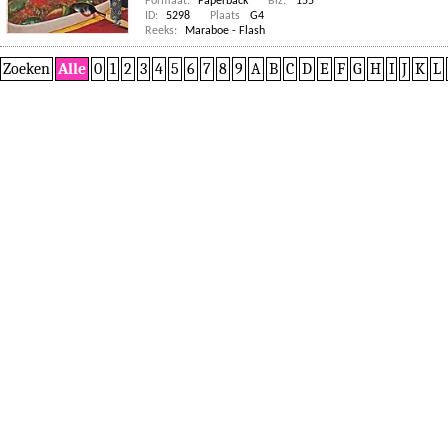
Formaat:
Paperback
Blz:
155
ID:
5298
Plaats
G4
Reeks:
Maraboe - Flash
Zoeken
Alle
0
1
2
3
4
5
6
7
8
9
A
B
C
D
E
F
G
H
I
J
K
L