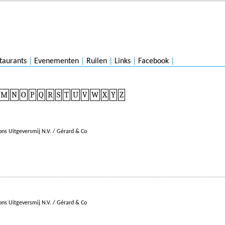
taurants
|
Evenementen
|
Ruilen
|
Links
|
Facebook
|
M
N
O
P
Q
R
S
T
U
V
W
X
Y
Z
ns Uitgeversmij N.V. / Gérard & Co
ns Uitgeversmij N.V. / Gérard & Co