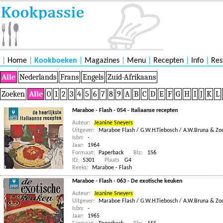
|
Home
|
Kookboeken
|
Magazines
|
Menu
|
Recepten
|
Info
|
Res
Alle
Nederlands
Frans
Engels
Zuid-Afrikaans
Zoeken
Alle
0
1
2
3
4
5
6
7
8
9
A
B
C
D
E
F
G
H
I
J
K
L
Maraboe - Flash - 054 - Italiaanse recepten
Auteur:
Jeanine Sneyers
Uitgever:
Maraboe Flash / G.W.H.Tiebosch / A.W.Bruna & Zoo
Isbn:
-
Jaar:
1964
Formaat:
Paperback
Blz:
156
ID:
5301
Plaats
G4
Reeks:
Maraboe - Flash
Maraboe - Flash - 063 - De exotische keuken
Auteur:
Jeanine Sneyers
Uitgever:
Maraboe Flash / G.W.H.Tiebosch / A.W.Bruna & Zoo
Isbn:
-
Jaar:
1965