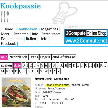
Sponsored by
|
Home
|
Kookboeken
|
Magazines
|
Menu
|
Recepten
|
Info
|
Restaurants
|
Evenementen
|
Ruilen
|
Links
|
Facebook
|
Alle
Nederlands
Frans
Engels
Zuid-Afrikaans
Zoeken
Alle
0
1
2
3
4
5
6
7
8
9
A
B
C
D
E
F
G
H
I
J
K
L
M
N
O
P
Q
R
S
T
U
V
W
X
Y
Z
Natural Living - Gezond eten
Auteur:
Johan Fenton-Smith
,
Jennifer Powell
Uitgever:
Terra / Lannoo
Isbn:
9789062556267
Jaar:
1995
Formaat:
Hardcover
Blz:
60
ID:
4944
Plaats
L3
Reeks: