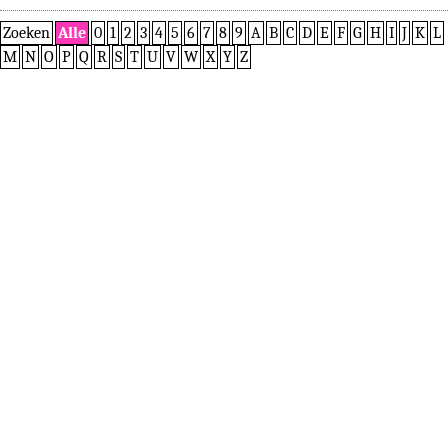
Zoeken
Alle
0
1
2
3
4
5
6
7
8
9
A
B
C
D
E
F
G
H
I
J
K
L
M
N
O
P
Q
R
S
T
U
V
W
X
Y
Z