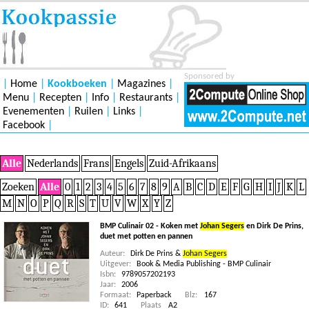
Sponsored by
|
Home
|
Kookboeken
|
Magazines
|
Menu
|
Recepten
|
Info
|
Restaurants
|
Evenementen
|
Ruilen
|
Links
|
Facebook
|
Alle
Nederlands
Frans
Engels
Zuid-Afrikaans
Zoeken
Alle
0
1
2
3
4
5
6
7
8
9
A
B
C
D
E
F
G
H
I
J
K
L
M
N
O
P
Q
R
S
T
U
V
W
X
Y
Z
BMP Culinair 02 - Koken met
Johan Segers
en Dirk De Prins,
duet met potten en pannen
Auteur:
Dirk De Prins &
Johan Segers
Uitgever:
Book & Media Publishing - BMP Culinair
Isbn:
9789057202193
Jaar:
2006
Formaat:
Paperback
Blz:
167
ID:
641
Plaats
A2