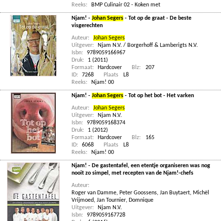
Reeks:
BMP Culinair 02 - Koken met
Njam! -
Johan Segers
- Tot op de graat - De beste
visgerechten
Auteur:
Johan Segers
Uitgever:
Njam N.V. / Borgerhoff & Lamberigts N.V.
Isbn:
9789059166967
Druk:
1 (2011)
Formaat:
Hardcover
Blz:
207
ID:
7268
Plaats
L8
Reeks:
Njam! 00
Njam! -
Johan Segers
- Tot op het bot - Het varken
Auteur:
Johan Segers
Uitgever:
Njam N.V.
Isbn:
9789059168374
Druk:
1 (2012)
Formaat:
Hardcover
Blz:
165
ID:
6068
Plaats
L8
Reeks:
Njam! 00
Njam! - De gastentafel, een etentje organiseren was nog
nooit zo simpel, met recepten van de Njam!-chefs
Auteur:
Roger van Damme
,
Peter Goossens
,
Jan Buytaert
,
Michël
Vrijmoed
,
Jan Tournier
,
Domnique
Uitgever:
Njam N.V.
Isbn:
9789059167728