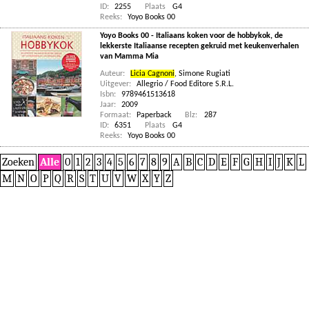
ID:
2255
Plaats
G4
Reeks:
Yoyo Books 00
Yoyo Books 00 - Italiaans koken voor de hobbykok, de
lekkerste Italiaanse recepten gekruid met keukenverhalen
van Mamma Mia
Auteur:
Licia Cagnoni
,
Simone Rugiati
Uitgever:
Allegrio / Food Editore S.R.L.
Isbn:
9789461513618
Jaar:
2009
Formaat:
Paperback
Blz:
287
ID:
6351
Plaats
G4
Reeks:
Yoyo Books 00
Zoeken
Alle
0
1
2
3
4
5
6
7
8
9
A
B
C
D
E
F
G
H
I
J
K
L
M
N
O
P
Q
R
S
T
U
V
W
X
Y
Z