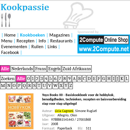
Sponsored by
|
Home
|
Kookboeken
|
Magazines
|
Menu
|
Recepten
|
Info
|
Restaurants
|
Evenementen
|
Ruilen
|
Links
|
Facebook
|
Alle
Nederlands
Frans
Engels
Zuid-Afrikaans
Zoeken
Alle
0
1
2
3
4
5
6
7
8
9
A
B
C
D
E
F
G
H
I
J
K
L
M
N
O
P
Q
R
S
T
U
V
W
X
Y
Z
Yoyo Books 00 - Basiskookboek voor de hobbykok,
benodigdheden, technieken, recepten en baisvoorbereiding
stap voor stap uitgelegd
Auteur:
Licia Cagnoni
,
Simone Rugiati
Uitgever:
Allegrio, Olen
Isbn:
9788861541443 / 27001868
Jaar:
2008
Formaat:
Paperback
Blz:
511