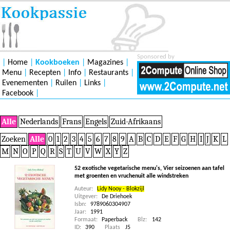
Sponsored by
|
Home
|
Kookboeken
|
Magazines
|
Menu
|
Recepten
|
Info
|
Restaurants
|
Evenementen
|
Ruilen
|
Links
|
Facebook
|
Alle
Nederlands
Frans
Engels
Zuid-Afrikaans
Zoeken
Alle
0
1
2
3
4
5
6
7
8
9
A
B
C
D
E
F
G
H
I
J
K
L
M
N
O
P
Q
R
S
T
U
V
W
X
Y
Z
52 exotische vegetarische menu's, Vier seizoenen aan tafel
met groenten en vruchenuit alle windstreken
Auteur:
Lidy Nooy - Blokzijl
Uitgever:
De Driehoek
Isbn:
9789060304907
Jaar:
1991
Formaat:
Paperback
Blz:
142
ID:
390
Plaats
J5