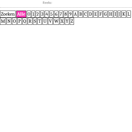
Reeks:
Zoeken
Alle
0
1
2
3
4
5
6
7
8
9
A
B
C
D
E
F
G
H
I
J
K
L
M
N
O
P
Q
R
S
T
U
V
W
X
Y
Z