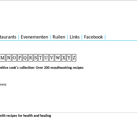
taurants
|
Evenementen
|
Ruilen
|
Links
|
Facebook
|
M
N
O
P
Q
R
S
T
U
V
W
X
Y
Z
itive cook's collection: Over 200 mouthwatring recipes
orenz
ith recipes for health and healing