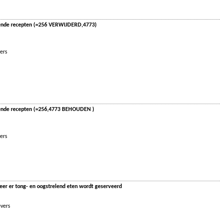
sende recepten (=256 VERWIJDERD,4773)
ers
sende recepten (=256,4773 BEHOUDEN )
ers
neer er tong- en oogstrelend eten wordt geserveerd
evers