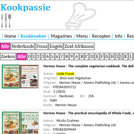
|
Home
|
Kookboeken
|
Magazines
|
Menu
|
Recepten
|
Info
|
Res
Alle
Nederlands
Frans
Engels
Zuid-Afrikaans
Zoeken
Alle
0
1
2
3
4
5
6
7
8
9
A
B
C
D
E
F
G
H
I
J
K
L
Hermes House - The complete vegetarian cookbook. The defin
Auteur:
Linda Fraser
Origineel:
Best-ever Vegetarian
Uitgever:
Hermes House / Anness Publishing Ltd. / Joanna L
Isbn:
9781843095712
Druk:
3 (2003)
Formaat:
Hardcover
Blz:
256
ID:
9589
Reeks:
Hermes House
Hermes House - The practical encyclopedia of Whole Foods, w
Auteur:
Nicola Graimes
Uitgever:
Hermes House / Anness Publishing Ltd.
Isbn:
9781843099949