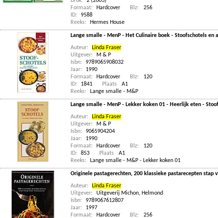
Druk:
2 (2003)
Formaat:
Hardcover
Blz:
256
ID:
9588
Reeks:
Hermes House
Lange smalle - MenP - Het Culinaire boek - Stoofschotels en 
Auteur:
Linda Fraser
Uitgever:
M & P
Isbn:
9789065908032
Jaar:
1990
Formaat:
Hardcover
Blz:
120
ID:
1841
Plaats
A1
Reeks:
Lange smalle - M&P
Lange smalle - MenP - Lekker koken 01 - Heerlijk eten - Stoo
Auteur:
Linda Fraser
Uitgever:
M & P
Isbn:
9065904204
Jaar:
1990
Formaat:
Hardcover
Blz:
120
ID:
853
Plaats
A1
Reeks:
Lange smalle - M&P - Lekker koken 01
Originele pastagerechten, 200 klassieke pastarecepten stap v
Auteur:
Linda Fraser
Uitgever:
Uitgeverij Michon, Helmond
Isbn:
9789067612807
Jaar:
1997
Formaat:
Hardcover
Blz:
256