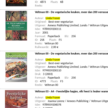
ID:
4873
Plaats
K8
Reeks:
Veltman 00 - De vegetarische keuken, meer dan 200 verras
Auteur:
Linda Fraser
Origineel:
Best-ever vegetarian
Uitgever:
Anness Publishing Limited, Londo / Veltman Uitgev
Isbn:
9789059200111
Jaar:
2001
Formaat:
Paperback
Blz:
256
ID:
256
Plaats
F5
Reeks:
Veltman 00
Ruilwaarde:
2,00 €
Veltman 00 - De vegetarische keuken, meer dan 200 verras
Auteur:
Linda Fraser
Origineel:
Best-ever vegetarian
Uitgever:
Anness Publishing Limited, Londo / Veltman Uitgev
Isbn:
9799059200110
Druk:
3 (2003)
Formaat:
Paperback
Blz:
256
ID:
4773
Plaats
F5
Reeks:
Veltman 00
Veltman 03 - A4 - Feestelijke hapjes, elk feest is leuker wan
Auteur:
Linda Fraser
Uitgever:
Joanna Lorenz / Annees Publishing / Veltman Uitg
Isbn:
9789059206076