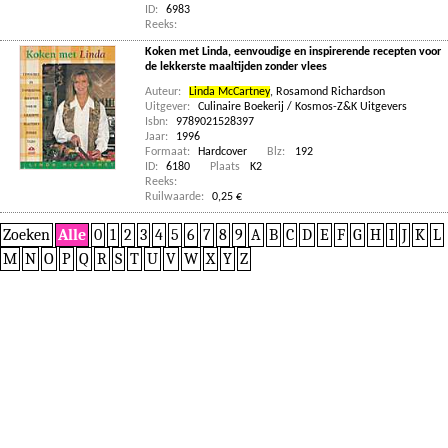
ID:
6983
Reeks:
Koken met Linda, eenvoudige en inspirerende recepten voor
de lekkerste maaltijden zonder vlees
Auteur:
Linda McCartney
,
Rosamond Richardson
Uitgever:
Culinaire Boekerij / Kosmos-Z&K Uitgevers
Isbn:
9789021528397
Jaar:
1996
Formaat:
Hardcover
Blz:
192
ID:
6180
Plaats
K2
Reeks:
Ruilwaarde:
0,25 €
Zoeken
Alle
0
1
2
3
4
5
6
7
8
9
A
B
C
D
E
F
G
H
I
J
K
L
M
N
O
P
Q
R
S
T
U
V
W
X
Y
Z