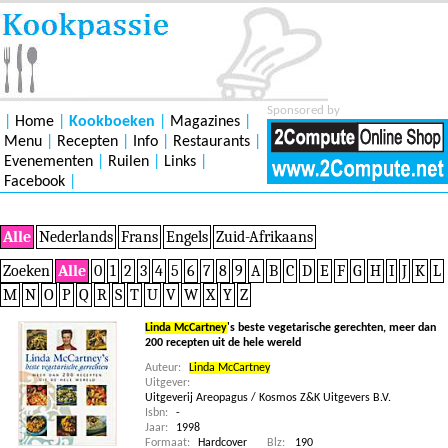
Sponsored by
|
Home
|
Kookboeken
|
Magazines
|
Menu
|
Recepten
|
Info
|
Restaurants
|
Evenementen
|
Ruilen
|
Links
|
Facebook
|
Alle
Nederlands
Frans
Engels
Zuid-Afrikaans
Zoeken
Alle
0
1
2
3
4
5
6
7
8
9
A
B
C
D
E
F
G
H
I
J
K
L
M
N
O
P
Q
R
S
T
U
V
W
X
Y
Z
Linda McCartney
's beste vegetarische gerechten, meer dan
200 recepten uit de hele wereld
Auteur:
Linda McCartney
Uitgever:
Uitgeverij Areopagus / Kosmos Z&K Uitgevers B.V.
Isbn:
-
Jaar:
1998
Formaat:
Hardcover
Blz:
190