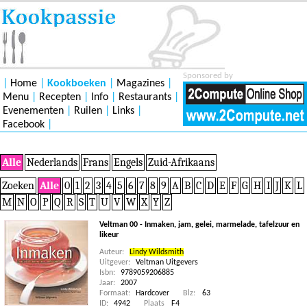
Sponsored by
|
Home
|
Kookboeken
|
Magazines
|
Menu
|
Recepten
|
Info
|
Restaurants
|
Evenementen
|
Ruilen
|
Links
|
Facebook
|
Alle
Nederlands
Frans
Engels
Zuid-Afrikaans
Zoeken
Alle
0
1
2
3
4
5
6
7
8
9
A
B
C
D
E
F
G
H
I
J
K
L
M
N
O
P
Q
R
S
T
U
V
W
X
Y
Z
Veltman 00 - Inmaken, jam, gelei, marmelade, tafelzuur en
likeur
Auteur:
Lindy Wildsmith
Uitgever:
Veltman Uitgevers
Isbn:
9789059206885
Jaar:
2007
Formaat:
Hardcover
Blz:
63
ID:
4942
Plaats
F4