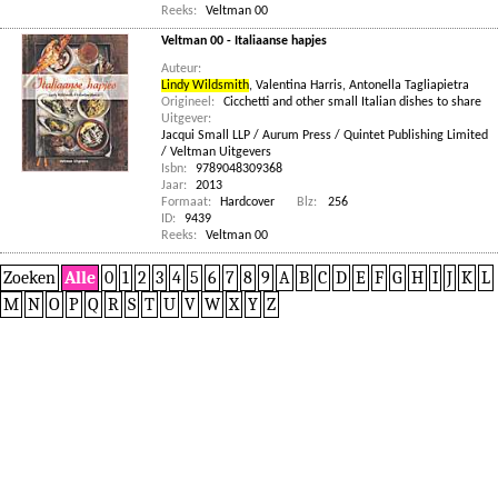
Reeks:
Veltman 00
Veltman 00 - Italiaanse hapjes
Auteur:
Lindy Wildsmith
,
Valentina Harris
,
Antonella Tagliapietra
Origineel:
Cicchetti and other small Italian dishes to share
Uitgever:
Jacqui Small LLP / Aurum Press / Quintet Publishing Limited
/ Veltman Uitgevers
Isbn:
9789048309368
Jaar:
2013
Formaat:
Hardcover
Blz:
256
ID:
9439
Reeks:
Veltman 00
Zoeken
Alle
0
1
2
3
4
5
6
7
8
9
A
B
C
D
E
F
G
H
I
J
K
L
M
N
O
P
Q
R
S
T
U
V
W
X
Y
Z