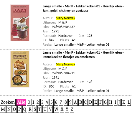
Lange smalle - MenP - Lekker koken 01 - Heerlijk eten -
Jam, gelei, chutney en zoetzuur
Auteur:
Mary Norwak
Uitgever:
M & P
Isbn:
9789065905437
Jaar:
1991
Formaat:
Hardcover
Blz:
128
ID:
849
Plaats
A1
Reeks:
Lange smalle - M&P - Lekker koken 01
Lange smalle - MenP - Lekker koken 01 - Heerlijk eten -
Pannekoeken flensjes en omeletten
Auteur:
Mary Norwak
Uitgever:
M & P
Isbn:
9789065904911
Jaar:
1991
Formaat:
Hardcover
Blz:
128
ID:
860
Plaats
A1
Reeks:
Lange smalle - M&P - Lekker koken 01
Zoeken
Alle
0
1
2
3
4
5
6
7
8
9
A
B
C
D
E
F
G
H
I
J
K
L
M
N
O
P
Q
R
S
T
U
V
W
X
Y
Z