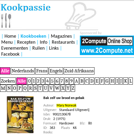
Sponsored by
|
Home
|
Kookboeken
|
Magazines
|
Menu
|
Recepten
|
Info
|
Restaurants
|
Evenementen
|
Ruilen
|
Links
|
Facebook
|
Alle
Nederlands
Frans
Engels
Zuid-Afrikaans
Zoeken
Alle
0
1
2
3
4
5
6
7
8
9
A
B
C
D
E
F
G
H
I
J
K
L
M
N
O
P
Q
R
S
T
U
V
W
X
Y
Z
Bak zelf uw brood en gebak
Auteur:
Mary Norwak
Uitgever:
Standaard Uitgeverij
Isbn:
9002130678
Druk:
2 (1975)
Formaat:
Hardcover
Blz:
80
ID:
363
Plaats
K6
Reeks: