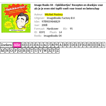
Image Books 04 - Opkikkertjes! Recepten en drankjes voor
als je je even niet topfit voelt voor troost en beterschap
Auteur:
Michiel Postma
Uitgever:
ImageBooks Factory B.V.
Isbn:
9789059646629
Jaar:
2008
Formaat:
Hardcover
Blz:
95
ID:
6591
Plaats
L4
Reeks:
ImageBooks 04
Zoeken
Alle
0
1
2
3
4
5
6
7
8
9
A
B
C
D
E
F
G
H
I
J
K
L
M
N
O
P
Q
R
S
T
U
V
W
X
Y
Z