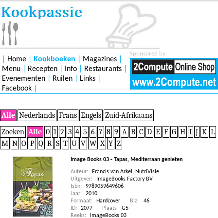
Sponsored by
|
Home
|
Kookboeken
|
Magazines
|
Menu
|
Recepten
|
Info
|
Restaurants
|
Evenementen
|
Ruilen
|
Links
|
Facebook
|
Alle
Nederlands
Frans
Engels
Zuid-Afrikaans
Zoeken
Alle
0
1
2
3
4
5
6
7
8
9
A
B
C
D
E
F
G
H
I
J
K
L
M
N
O
P
Q
R
S
T
U
V
W
X
Y
Z
Image Books 03 - Tapas, Mediterraan genieten
Auteur:
Francis van Arkel
,
NutriVisie
Uitgever:
ImageBooks Factory BV
Isbn:
9789059649606
Jaar:
2010
Formaat:
Hardcover
Blz:
46
ID:
2077
Plaats
G5
Reeks:
ImageBooks 03