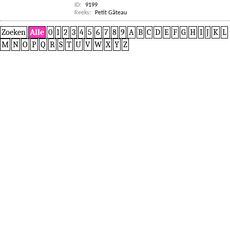
ID:
9199
Reeks:
Petit Gâteau
Zoeken
Alle
0
1
2
3
4
5
6
7
8
9
A
B
C
D
E
F
G
H
I
J
K
L
M
N
O
P
Q
R
S
T
U
V
W
X
Y
Z