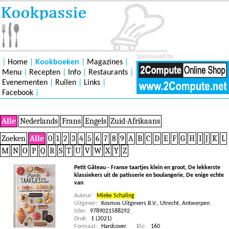
Sponsored by
|
Home
|
Kookboeken
|
Magazines
|
Menu
|
Recepten
|
Info
|
Restaurants
|
Evenementen
|
Ruilen
|
Links
|
Facebook
|
Alle
Nederlands
Frans
Engels
Zuid-Afrikaans
Zoeken
Alle
0
1
2
3
4
5
6
7
8
9
A
B
C
D
E
F
G
H
I
J
K
L
M
N
O
P
Q
R
S
T
U
V
W
X
Y
Z
Petit Gâteau - Franse taartjes klein en groot, De lekkerste
klassiekers uit de patisserie en boulangerie, De enige echte
van
Auteur:
Mieke Schaling
Uitgever:
Kosmos Uitgevers B.V., Utrecht, Antwerpen
Isbn:
9789021588292
Druk:
1 (2021)
Formaat:
Hardcover
Blz:
160