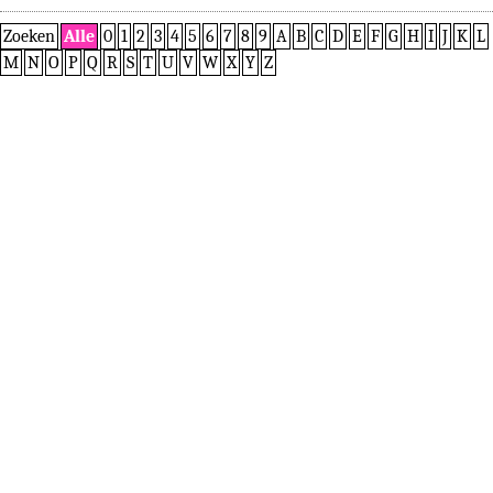
Zoeken
Alle
0
1
2
3
4
5
6
7
8
9
A
B
C
D
E
F
G
H
I
J
K
L
M
N
O
P
Q
R
S
T
U
V
W
X
Y
Z