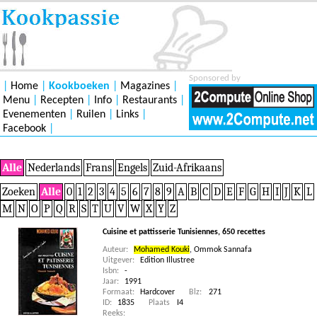
Sponsored by
|
Home
|
Kookboeken
|
Magazines
|
Menu
|
Recepten
|
Info
|
Restaurants
|
Evenementen
|
Ruilen
|
Links
|
Facebook
|
Alle
Nederlands
Frans
Engels
Zuid-Afrikaans
Zoeken
Alle
0
1
2
3
4
5
6
7
8
9
A
B
C
D
E
F
G
H
I
J
K
L
M
N
O
P
Q
R
S
T
U
V
W
X
Y
Z
Cuisine et pattisserie Tunisiennes, 650 recettes
Auteur:
Mohamed Kouki
,
Ommok Sannafa
Uitgever:
Edition Illustree
Isbn:
-
Jaar:
1991
Formaat:
Hardcover
Blz:
271
ID:
1835
Plaats
I4
Reeks: