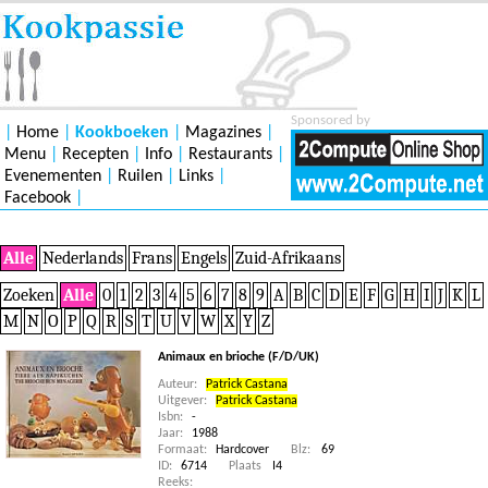
Sponsored by
|
Home
|
Kookboeken
|
Magazines
|
Menu
|
Recepten
|
Info
|
Restaurants
|
Evenementen
|
Ruilen
|
Links
|
Facebook
|
Alle
Nederlands
Frans
Engels
Zuid-Afrikaans
Zoeken
Alle
0
1
2
3
4
5
6
7
8
9
A
B
C
D
E
F
G
H
I
J
K
L
M
N
O
P
Q
R
S
T
U
V
W
X
Y
Z
Animaux en brioche (F/D/UK)
Auteur:
Patrick Castana
Uitgever:
Patrick Castana
Isbn:
-
Jaar:
1988
Formaat:
Hardcover
Blz:
69
ID:
6714
Plaats
I4
Reeks: