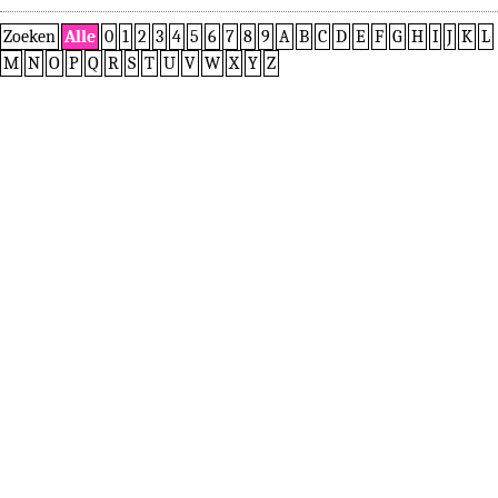
Zoeken
Alle
0
1
2
3
4
5
6
7
8
9
A
B
C
D
E
F
G
H
I
J
K
L
M
N
O
P
Q
R
S
T
U
V
W
X
Y
Z