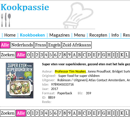
|
Home
|
Kookboeken
|
Magazines
|
Menu
|
Recepten
|
Info
|
Res
Alle
Nederlands
Frans
Engels
Zuid-Afrikaans
Zoeken
Alle
0
1
2
3
4
5
6
7
8
9
A
B
C
D
E
F
G
H
I
J
K
L
Super eten voor superkinderen, gezond eten met het hele gez
Auteur:
Professor Tim Noakes
,
Jonno Proudfoot
,
Bridget Surt
Origineel:
Super food for super children
Uitgever:
Robinson / Uitgeverij Atlas Contact Amsterdam, 
Isbn:
9789045033716
Jaar:
2017
Formaat:
Paperback
Blz:
359
ID:
8859
Reeks:
Zoeken
Alle
0
1
2
3
4
5
6
7
8
9
A
B
C
D
E
F
G
H
I
J
K
L