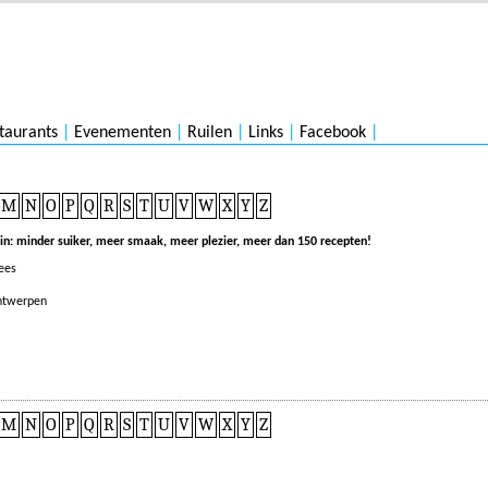
taurants
|
Evenementen
|
Ruilen
|
Links
|
Facebook
|
M
N
O
P
Q
R
S
T
U
V
W
X
Y
Z
in: minder suiker, meer smaak, meer plezier, meer dan 150 recepten!
ees
Antwerpen
M
N
O
P
Q
R
S
T
U
V
W
X
Y
Z