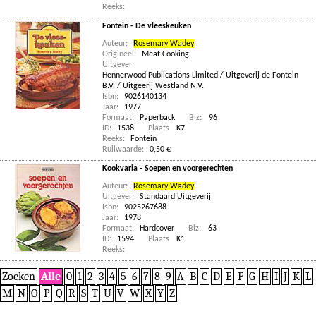
Reeks:
Fontein - De vleeskeuken
Auteur:
Rosemary Wadey
Origineel:
Meat Cooking
Uitgever:
Hennerwood Publications Limited / Uitgeverij de Fontein
B.V. / Uitgeerij Westland N.V.
Isbn:
9026140134
Jaar:
1977
Formaat:
Paperback
Blz:
96
ID:
1538
Plaats
K7
Reeks:
Fontein
Ruilwaarde:
0,50 €
Kookvaria - Soepen en voorgerechten
Auteur:
Rosemary Wadey
Uitgever:
Standaard Uitgeverij
Isbn:
9025267688
Jaar:
1978
Formaat:
Hardcover
Blz:
63
ID:
1594
Plaats
K1
Reeks:
Zoeken
Alle
0
1
2
3
4
5
6
7
8
9
A
B
C
D
E
F
G
H
I
J
K
L
M
N
O
P
Q
R
S
T
U
V
W
X
Y
Z