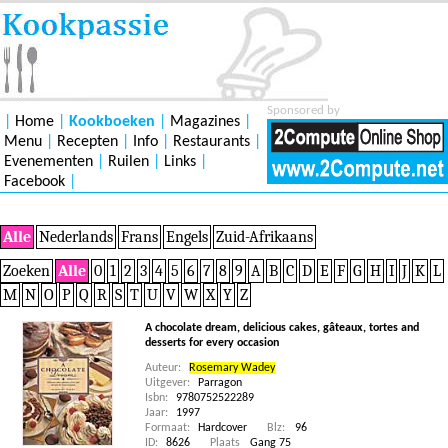
Sponsored by
|
Home
|
Kookboeken
|
Magazines
|
Menu
|
Recepten
|
Info
|
Restaurants
|
Evenementen
|
Ruilen
|
Links
|
Facebook
|
Alle
Nederlands
Frans
Engels
Zuid-Afrikaans
Zoeken
Alle
0
1
2
3
4
5
6
7
8
9
A
B
C
D
E
F
G
H
I
J
K
L
M
N
O
P
Q
R
S
T
U
V
W
X
Y
Z
A chocolate dream, delicious cakes, gâteaux, tortes and
desserts for every occasion
Auteur:
Rosemary Wadey
Uitgever:
Parragon
Isbn:
9780752522289
Jaar:
1997
Formaat:
Hardcover
Blz:
96
ID:
8626
Plaats
Gang 75