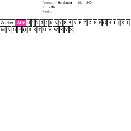
Formaat:
Hardcover
Blz:
240
ID:
9187
Reeks:
Zoeken
Alle
0
1
2
3
4
5
6
7
8
9
A
B
C
D
E
F
G
H
I
J
K
L
M
N
O
P
Q
R
S
T
U
V
W
X
Y
Z