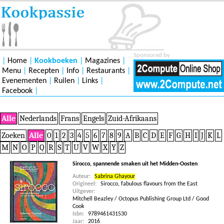
Sponsored by
|
Home
|
Kookboeken
|
Magazines
|
Menu
|
Recepten
|
Info
|
Restaurants
|
Evenementen
|
Ruilen
|
Links
|
Facebook
|
Alle
Nederlands
Frans
Engels
Zuid-Afrikaans
Zoeken
Alle
0
1
2
3
4
5
6
7
8
9
A
B
C
D
E
F
G
H
I
J
K
L
M
N
O
P
Q
R
S
T
U
V
W
X
Y
Z
Sirocco, spannende smaken uit het Midden-Oosten
Auteur:
Sabrina Ghayour
Origineel:
Sirocco, fabulous flavours from the East
Uitgever:
Mitchell Beazley / Octopus Publishing Group Ltd / Good
Cook
Isbn:
9789461431530
Jaar:
2016